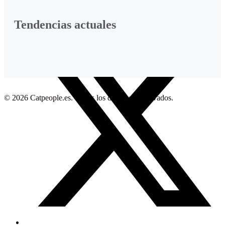
Tendencias actuales
Facebook
© 2026 Catpeople.es. Todos los derechos reservados.