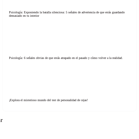
Psicología: Exponiendo la batalla silenciosa: 5 señales de advertencia de que estás guardando
demasiado en tu interior
Psicología: 6 señales obvias de que estás atrapado en el pasado y cómo volver a la realidad.
¡Explora el misterioso mundo del test de personalidad de cejas!
ar