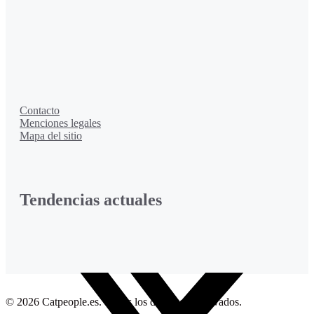
Contacto
Menciones legales
Mapa del sitio
Tendencias actuales
Facebook
© 2026 Catpeople.es. Todos los derechos reservados.