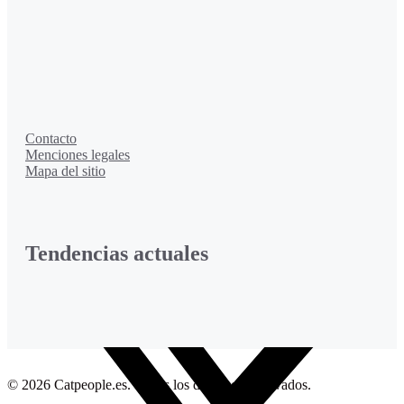
Contacto
Menciones legales
Mapa del sitio
Tendencias actuales
Facebook
© 2026 Catpeople.es. Todos los derechos reservados.