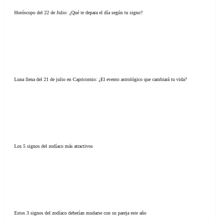
Horóscopo del 22 de Julio: ¿Qué te depara el día según tu signo?
Luna llena del 21 de julio en Capricornio: ¿El evento astrológico que cambiará tu vida?
Los 5 signos del zodíaco más atractivos
Estos 3 signos del zodíaco deberían mudarse con su pareja este año