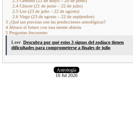
2.3
Géminis (21 de mayo – 20 de junio)
2.4
Cáncer (21 de junio – 22 de julio)
2.5
Leo (23 de julio – 22 de agosto)
2.6
Virgo (23 de agosto – 22 de septiembre)
3
¿Qué tan precisas son las predicciones astrológicas?
4
Abrace el futuro con una mente abierta
5
Preguntas frecuentes
Leer
Descubra por qué estos 3 signos del zodíaco tienen
dificultades para comprometerse a finales de julio
Astrología
10 Jul 2026