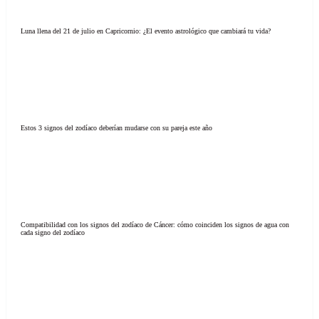
Luna llena del 21 de julio en Capricornio: ¿El evento astrológico que cambiará tu vida?
Estos 3 signos del zodíaco deberían mudarse con su pareja este año
Compatibilidad con los signos del zodíaco de Cáncer: cómo coinciden los signos de agua con
cada signo del zodíaco