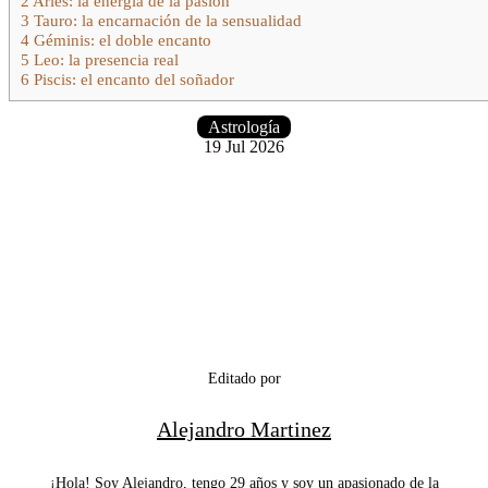
2
Aries: la energía de la pasión
3
Tauro: la encarnación de la sensualidad
4
Géminis: el doble encanto
5
Leo: la presencia real
6
Piscis: el encanto del soñador
Astrología
19 Jul 2026
Editado por
Alejandro Martinez
¡Hola! Soy Alejandro, tengo 29 años y soy un apasionado de la