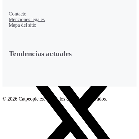
Contacto
Menciones legales
Mapa del sitio
Tendencias actuales
Facebook
© 2026 Catpeople.es. Todos los derechos reservados.