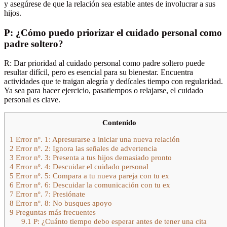
y asegúrese de que la relación sea estable antes de involucrar a sus
hijos.
P: ¿Cómo puedo priorizar el cuidado personal como
padre soltero?
R: Dar prioridad al cuidado personal como padre soltero puede
resultar difícil, pero es esencial para su bienestar. Encuentra
actividades que te traigan alegría y dedícales tiempo con regularidad.
Ya sea para hacer ejercicio, pasatiempos o relajarse, el cuidado
personal es clave.
Contenido
1
Error nº. 1: Apresurarse a iniciar una nueva relación
2
Error nº. 2: Ignora las señales de advertencia
3
Error nº. 3: Presenta a tus hijos demasiado pronto
4
Error nº. 4: Descuidar el cuidado personal
5
Error nº. 5: Compara a tu nueva pareja con tu ex
6
Error nº. 6: Descuidar la comunicación con tu ex
7
Error nº. 7: Presiónate
8
Error nº. 8: No busques apoyo
9
Preguntas más frecuentes
9.1
P: ¿Cuánto tiempo debo esperar antes de tener una cita