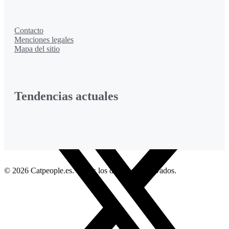
Contacto
Menciones legales
Mapa del sitio
Tendencias actuales
Facebook
© 2026 Catpeople.es. Todos los derechos reservados.