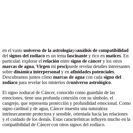
en el vasto
universo de la astrología
yo
análisis de compatibilidad
del
signos del zodiaco
es un tema
fascinante
y rico en
matices
. En
particular, explorar el
relación
entre
signo de cáncer
y los otros
marcas de agua
,
Virgen
mi
pesci
puede revelar detalles interesantes
sobre
dinámica interpersonal
y en
afinidades potenciales
.
Descubramos juntos cómo
marcas de agua
con cada
signo del
zodiaco
para revelar los misterios de
universo astrológico
.
El signo zodiacal de Cáncer, conocido como guardián de las
emociones, tiene una profunda conexión con su símbolo, el
cangrejo, que representa protección y profundidad emocional. Como
signo cardinal y de agua, Cáncer muestra una naturaleza
intrínsecamente protectora y sensible, orientada hacia las relaciones
y el cuidado de los demás. Estas características influyen mucho en la
compatibilidad de Cáncer con otros signos del zodíaco.