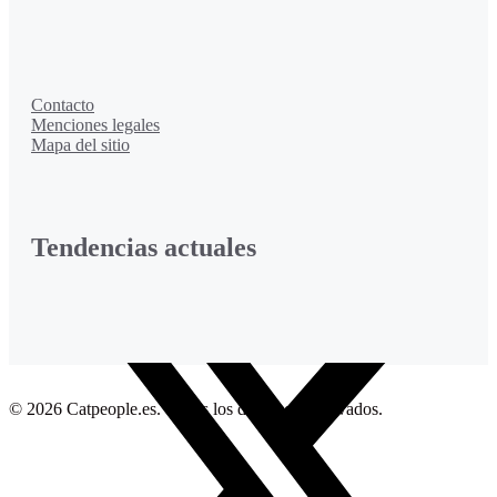
Contacto
Menciones legales
Mapa del sitio
Tendencias actuales
Facebook
© 2026 Catpeople.es. Todos los derechos reservados.