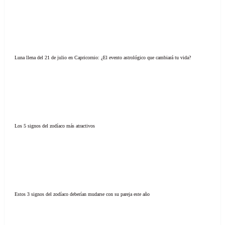
Luna llena del 21 de julio en Capricornio: ¿El evento astrológico que cambiará tu vida?
Los 5 signos del zodíaco más atractivos
Estos 3 signos del zodíaco deberían mudarse con su pareja este año